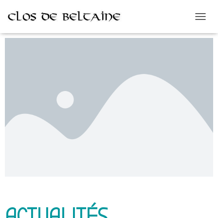
D
É
P
L
I
E
R
L
A
N
A
V
I
G
A
T
I
O
N