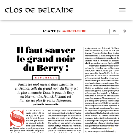
D
É
P
L
I
E
R
L
A
N
A
V
I
G
A
T
I
O
N