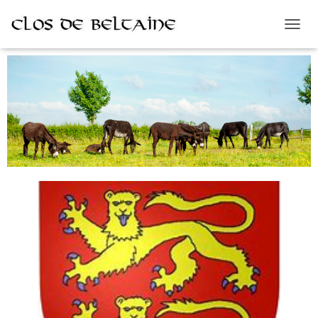
D
É
P
L
I
E
R
L
A
N
A
V
I
G
A
T
I
O
N