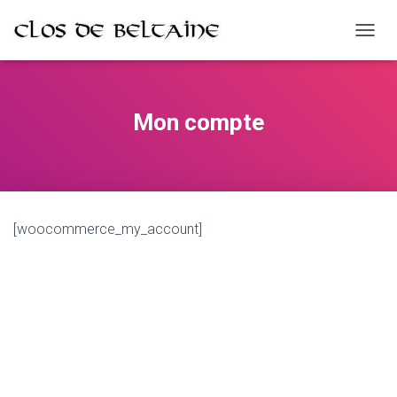
D
É
P
L
I
Mon compte
E
R
L
A
N
A
[woocommerce_my_account]
V
I
G
A
T
I
O
N